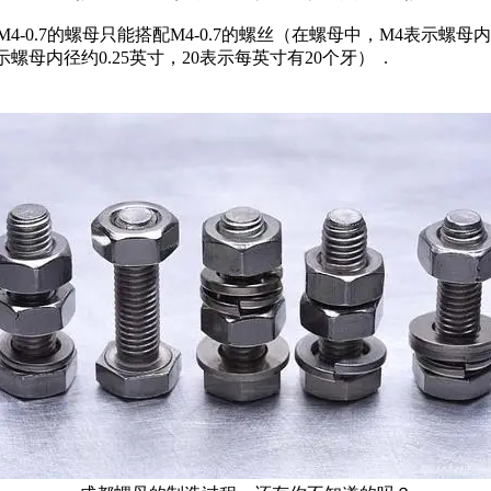
.7的螺母只能搭配M4-0.7的螺丝（在螺母中，M4表示螺母内径约
表示螺母内径约0.25英寸，20表示每英寸有20个牙） .