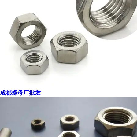
成都螺母厂批发