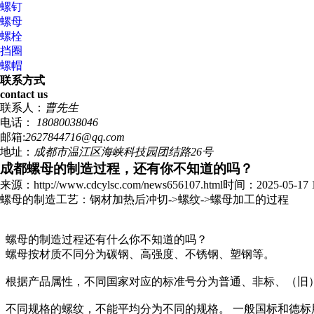
螺钉
螺母
螺栓
挡圈
螺帽
联系方式
contact us
联系人：
曹先生
电话：
18080038046
邮箱:
2627844716@qq.com
地址：
成都市温江区海峡科技园团结路26号
成都螺母的制造过程，还有你不知道的吗？
来源：http://www.cdcylsc.com/news656107.html
时间：2025-05-17 1
螺母的制造工艺：钢材加热后冲切->螺纹->螺母加工的过程
螺母的制造过程还有什么你不知道的吗？
螺母按材质不同分为碳钢、高强度、不锈钢、塑钢等。
根据产品属性，不同国家对应的标准号分为普通、非标、（旧
不同规格的螺纹，不能平均分为不同的规格。 一般国标和德标用M表示